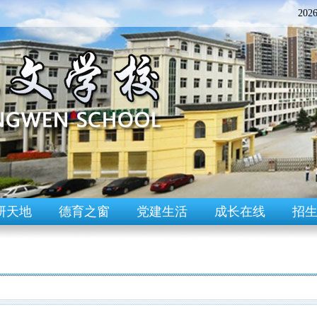
202
研天地
德育之窗
党建生活
成长在线
招