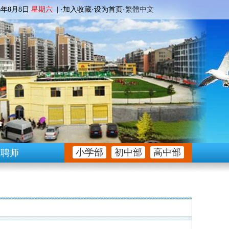
6
年8月8日
星期六
| ·
加入收藏
·
设为首页
·
繁體中文
小学部
初中部
高中部
生聘师