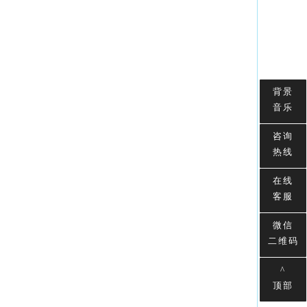
背景
音乐
咨询
热线
在线
客服
微信
二维码
^
顶部