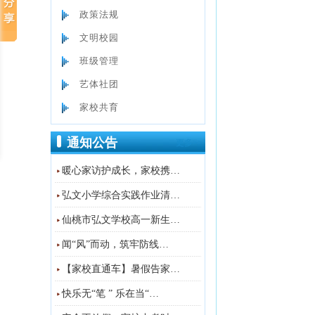
政策法规
文明校园
班级管理
艺体社团
家校共育
通知公告
更多>>
暖心家访护成长，家校携…
弘文小学综合实践作业清…
仙桃市弘文学校高一新生…
闻“风”而动，筑牢防线…
【家校直通车】暑假告家…
快乐无“笔 ” 乐在当“…