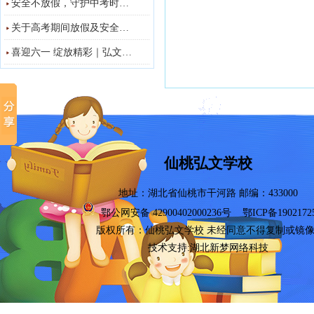
安全不放假，守护中考时…
关于高考期间放假及安全…
喜迎六一 绽放精彩｜弘文…
仙桃弘文学校
地址：湖北省仙桃市干河路 邮编：433000
鄂公网安备 42900402000236号
鄂ICP备1902172
版权所有：
仙桃弘文学校
未经同意不得复制或镜
技术支持:湖北新梦网络科技