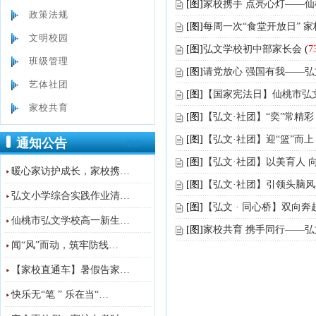
[图]
家校携手 点亮心灯——仙
政策法规
[图]
每周一次“食堂开放日” 
文明校园
[图]
弘文学校初中部家长会
(
7
班级管理
[图]
请党放心 强国有我——弘
艺体社团
[图]
【国家宪法日】仙桃市弘
家校共育
[图]
【弘文·社团】“奕”常精彩
[图]
【弘文·社团】迎“篮”而上
通知公告
更多>>
[图]
【弘文·社团】以美育人 
暖心家访护成长，家校携…
[图]
【弘文·社团】引领头脑风
弘文小学综合实践作业清…
[图]
【弘文 · 同心桥】双向
仙桃市弘文学校高一新生…
[图]
家校共育 携手同行——
闻“风”而动，筑牢防线…
【家校直通车】暑假告家…
快乐无“笔 ” 乐在当“…