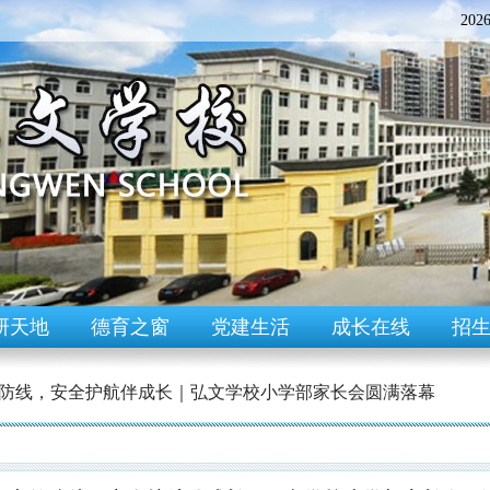
202
研天地
德育之窗
党建生活
成长在线
招
防线，安全护航伴成长｜弘文学校小学部家长会圆满落幕