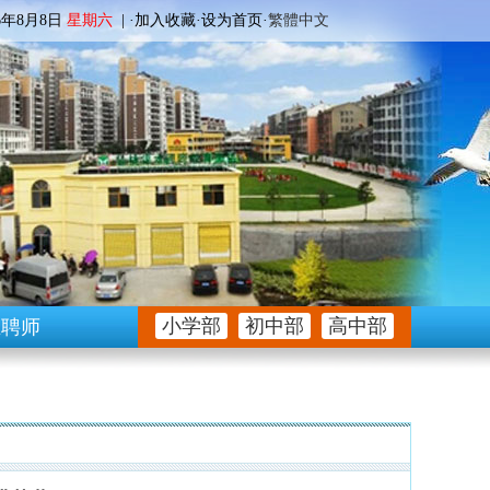
6
年8月8日
星期六
| ·
加入收藏
·
设为首页
·
繁體中文
小学部
初中部
高中部
生聘师