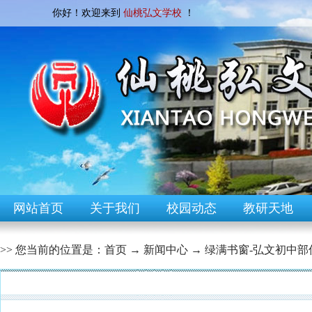
你好！欢迎来到
仙桃弘文学校
！
网站首页
关于我们
校园动态
教研天地
>> 您当前的位置是：
首页
→
新闻中心
→
绿满书窗-弘文初中部
[校园快讯]