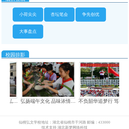
小荷尖尖
杏坛笔会
争先创优
大事盘点
校园掠影
桃市弘…
弘扬端午文化 品味浓情…
不负韶华追梦行 笃行致
仙桃弘文学校地址：湖北省仙桃市干河路 邮编：433000
技术支持:湖北新梦网络科技