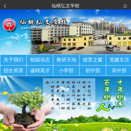
仙桃弘文学校
关于我们
校园动态
教研天地
德育之窗
党建生活
招生简章
诚聘英才
小学部
初中部
高中部